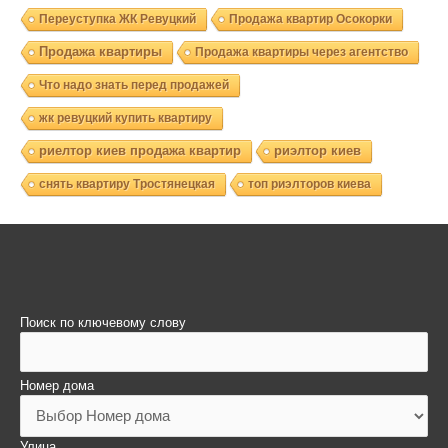
Переуступка ЖК Ревуцкий
Продажа квартир Осокорки
Продажа квартиры
Продажа квартиры через агентство
Что надо знать перед продажей
жк ревуцкий купить квартиру
риелтор киев продажа квартир
риэлтор киев
снять квартиру Тростянецкая
топ риэлторов киева
Поиск по ключевому слову
Номер дома
Улица