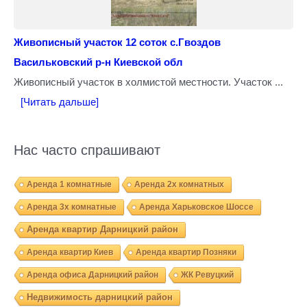
Живописный участок 12 соток с.Гвоздов
Васильковский р-н Киевской обл
Живописный участок в холмистой местности. Участок ...
[Читать дальше]
Нас часто спрашивают
Аренда 1 комнатные
Аренда 2х комнатных
Аренда 3х комнатные
Аренда Харьковское Шоссе
Аренда квартир Дарницкий район
Аренда квартир Киев
Аренда квартир Позняки
Аренда офиса Дарницкий район
ЖК Ревуцкий
Недвижимость дарницкий район