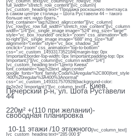
[/vc_column_text][/vc_column][/vc_row][vc_row
full_width=”stretch_row_content”][vc_column]
[vc_custom_heading text=”Продажа роскошного пентхауса
в самом центре столицы – Шота Руставели 44 – такого
больше нет, надо брать.”
font_container=”tag:h2|text_align:center”][/vc_column]
[/vc_row][vc_row full_width=”stretch_row_content”][vc_column
width=”1/4″][vc_single_image image=”524″ img_size=”large“”
style=”vc_box_rounded” onclick=”zoom” css_animation=”left-
to-right”][vc_single_image image=”688″ img_size=”full”
alignment=”center” style=”vc_box_shadow_3d”
onclick=”zoom” css_animation=”top-to-bottom”
css=”.vc_custom_1493317352184{margin-top: 0px
!important;border-top-width: 0px !important;padding-top: 0px
!important;}”][/vc_column][vc_column width=”1/4″]
[vc_custom_heading text=”Центр Киева”
font_container=”tag:h2|text_align:center”
google_fonts=”font_family:Coda%3Aregular%2C800|font_style
:400%20regular%3A400%3Anormal”
css=”.vc_custom_1493317570928{background-color:
г. Киев,
#e2e2e2 !important;}”][vc_column_text]
Печерский р-н, ул. Шота Руставели
44
220м² +(110 при желании)-
свободная планировка
10-11 этажи /10 этажного
[/vc_column_text]
[vc_custom_heading text=”285 000 $”