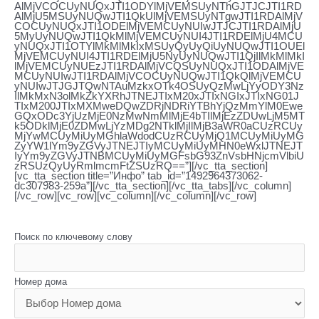
AlMjVCOCUyNUQxJTI1ODYlMjVEMSUyNThGJTJCJTI1RD
AlMjU5MSUyNUQwJTI1QkUlMjVEMSUyNTgwJTI1RDAlMjV
COCUyNUQxJTI1ODElMjVEMCUyNUIwJTJCJTI1RDAlMjU
5MyUyNUQwJTI1QkMlMjVEMCUyNUI4JTI1RDElMjU4MCU
yNUQxJTI1OTYlMkMlMkIxMSUyQyUyQiUyNUQwJTI1OUEl
MjVEMCUyNUI4JTI1RDElMjU5NyUyNUQwJTI1QjIlMkMlMkI
lMjVEMCUyNUEzJTI1RDAlMjVCQSUyNUQxJTI1ODAlMjVE
MCUyNUIwJTI1RDAlMjVCOCUyNUQwJTI1QkQlMjVEMCU
yNUIwJTJGJTQwNTAuMzkxOTk4OSUyQzMwLjYyODY3Nz
IlMkMxN3olMkZkYXRhJTNEJTIxM20xJTIxNGIxJTIxNG01J
TIxM200JTIxMXMweDQwZDRjNDRiYTBhYjQzMmYlM0Ewe
GQxODc3YjUzMjE0NzMwNmMlMjE4bTIlMjEzZDUwLjM5MT
k5ODklMjE0ZDMwLjYzMDg2NTklMjIlMjB3aWR0aCUzRCUy
MjYwMCUyMiUyMGhlaWdodCUzRCUyMjQ1MCUyMiUyMG
ZyYW1lYm9yZGVyJTNEJTIyMCUyMiUyMHN0eWxlJTNEJT
IyYm9yZGVyJTNBMCUyMiUyMGFsbG93ZnVsbHNjcmVlbiU
zRSUzQyUyRmlmcmFtZSUzRQ==”][/vc_tta_section]
[vc_tta_section title=”Инфо” tab_id=”1492964373062-
dc307983-259a”][/vc_tta_section][/vc_tta_tabs][/vc_column]
[/vc_row][vc_row][vc_column][/vc_column][/vc_row]
Поиск по ключевому слову
Номер дома