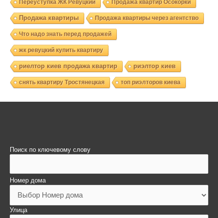
Переуступка ЖК Ревуцкий
Продажа квартир Осокорки
Продажа квартиры
Продажа квартиры через агентство
Что надо знать перед продажей
жк ревуцкий купить квартиру
риелтор киев продажа квартир
риэлтор киев
снять квартиру Тростянецкая
топ риэлторов киева
Поиск по ключевому слову
Номер дома
Улица