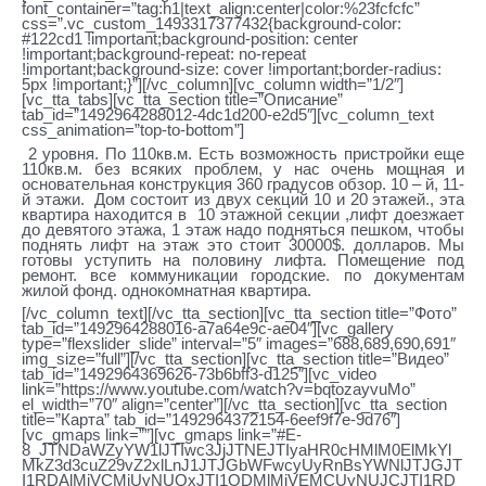
font_container=”tag:h1|text_align:center|color:%23fcfcfc”
css=”.vc_custom_1493317377432{background-color:
#122cd1 !important;background-position: center
!important;background-repeat: no-repeat
!important;background-size: cover !important;border-radius:
5px !important;}”][/vc_column][vc_column width=”1/2″]
[vc_tta_tabs][vc_tta_section title=”Описание”
tab_id=”1492964288012-4dc1d200-e2d5″][vc_column_text
css_animation=”top-to-bottom”]
2 уровня. По 110кв.м. Есть возможность пристройки еще
110кв.м. без всяких проблем, у нас очень мощная и
основательная конструкция 360 градусов обзор. 10 – й, 11-
й этажи. Дом состоит из двух секций 10 и 20 этажей., эта
квартира находится в 10 этажной секции ,лифт доезжает
до девятого этажа, 1 этаж надо подняться пешком, чтобы
поднять лифт на этаж это стоит 30000$. долларов. Мы
готовы уступить на половину лифта. Помещение под
ремонт. все коммуникации городские. по документам
жилой фонд. однокомнатная квартира.
[/vc_column_text][/vc_tta_section][vc_tta_section title=”Фото”
tab_id=”1492964288016-a7a64e9c-ae04″][vc_gallery
type=”flexslider_slide” interval=”5″ images=”688,689,690,691″
img_size=”full”][/vc_tta_section][vc_tta_section title=”Видео”
tab_id=”1492964369626-73b6bff3-d125″][vc_video
link=”https://www.youtube.com/watch?v=bqtozayvuMo”
el_width=”70″ align=”center”][/vc_tta_section][vc_tta_section
title=”Карта” tab_id=”1492964372154-6eef9f7e-9d76″]
[vc_gmaps link=””][vc_gmaps link=”#E-
8_JTNDaWZyYW1lJTIwc3JjJTNEJTIyaHR0cHMlM0ElMkYl
MkZ3d3cuZ29vZ2xlLnJ1JTJGbWFwcyUyRnBsYWNlJTJGJT
I1RDAlMjVCMiUyNUQxJTI1ODMlMjVEMCUyNUJCJTI1RD