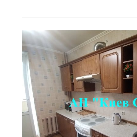
Аренда
квартиры
Анны
Ахматовой
45