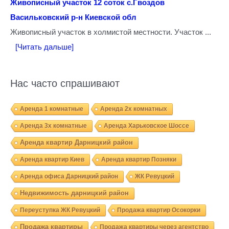
Живописный участок 12 соток с.Гвоздов
Васильковский р-н Киевской обл
Живописный участок в холмистой местности. Участок ...
[Читать дальше]
Нас часто спрашивают
Аренда 1 комнатные
Аренда 2х комнатных
Аренда 3х комнатные
Аренда Харьковское Шоссе
Аренда квартир Дарницкий район
Аренда квартир Киев
Аренда квартир Позняки
Аренда офиса Дарницкий район
ЖК Ревуцкий
Недвижимость дарницкий район
Переуступка ЖК Ревуцкий
Продажа квартир Осокорки
Продажа квартиры
Продажа квартиры через агентство