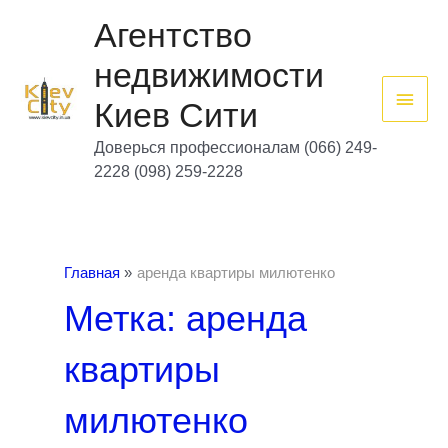
Перейти
Глав
к
Агентство
содержимому
мен
недвижимости
Киев Сити
Доверься профессионалам (066) 249-
2228 (098) 259-2228
Главная
аренда квартиры милютенко
Метка: аренда
квартиры
милютенко