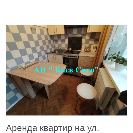
Аренда
квартир
на
ул.
Милютенко
Аренда квартир на ул.