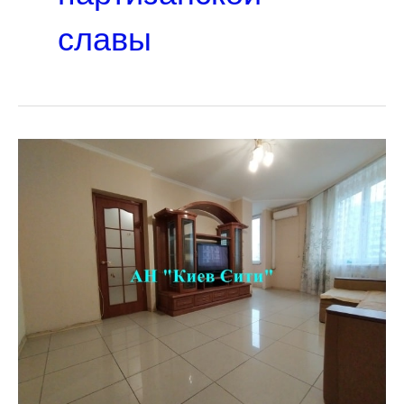
славы
Снять
квартиру
Харьковское
шоссе