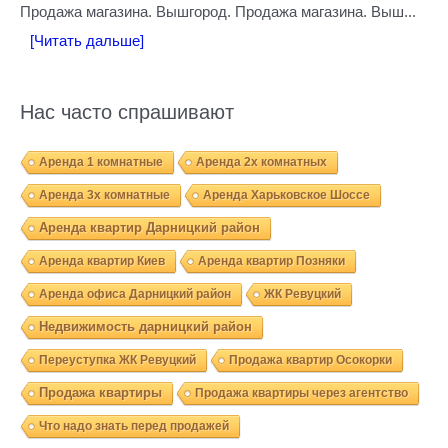
Продажа магазина. Вышгород. Продажа магазина. Выш...
[Читать дальше]
Нас часто спрашивают
Аренда 1 комнатные
Аренда 2х комнатных
Аренда 3х комнатные
Аренда Харьковское Шоссе
Аренда квартир Дарницкий район
Аренда квартир Киев
Аренда квартир Позняки
Аренда офиса Дарницкий район
ЖК Ревуцкий
Недвижимость дарницкий район
Переуступка ЖК Ревуцкий
Продажа квартир Осокорки
Продажа квартиры
Продажа квартиры через агентство
Что надо знать перед продажей