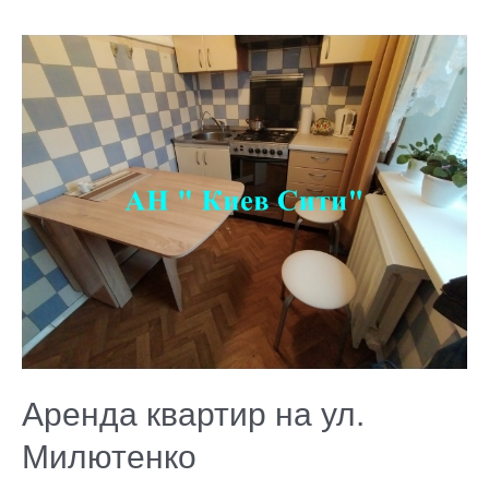
Аренда
квартир
на
ул.
Милютенко
Аренда квартир на ул.
Милютенко