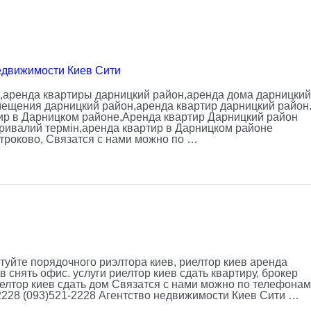
едвижимости Киев Сити
,аренда квартиры дарницкий район,аренда дома дарницкий
ещения дарницкий район,аренда квартир дарницкий район
ир в Дарницком районе,Аренда квартир Дарницкий район
тривалий термін,аренда квартир в Дарницком районе
троково, Связатся с нами можно по …
туйте порядочного риэлтора киев, риелтор киев аренда
в снять офис. услуги риелтор киев сдать квартиру, брокер
иелтор киев сдать дом Связатся с нами можно по телефонам
-2228 (093)521-2228 Агентство недвижимости Киев Сити …