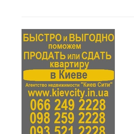
Аренда
Дарницкий
район