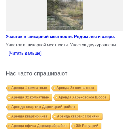
Участок в шикарной местности. Рядом лес и озеро.
Участок в шикарной местности. Участок двухуровневы...
[Читать дальше]
Нас часто спрашивают
Аренда 1 комнатные
Аренда 2х комнатных
Аренда 3х комнатные
Аренда Харьковское Шоссе
Аренда квартир Дарницкий район
Аренда квартир Киев
Аренда квартир Позняки
Аренда офиса Дарницкий район
ЖК Ревуцкий