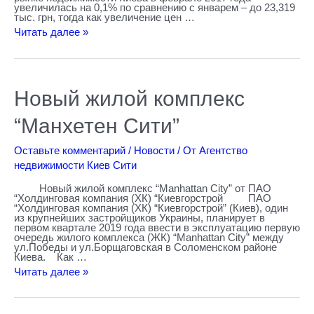
увеличилась на 0,1% по сравнению с январем – до 23,319
тыс. грн, тогда как увеличение цен …
Читать далее »
Новый
Новый жилой комплекс
жилой
комплекс
“Манхетен
“Манхетен Сити”
Сити”
Оставьте комментарий
/
Новости
/ От
Агентство
недвижимости Киев Сити
Новый жилой комплекс “Manhattan City” от ПАО
“Холдинговая компания (ХК) “Киевгорстрой ПАО
“Холдинговая компания (ХК) “Киевгорстрой” (Киев), один
из крупнейших застройщиков Украины, планирует в
первом квартале 2019 года ввести в эксплуатацию первую
очередь жилого комплекса (ЖК) “Manhattan City” между
ул.Победы и ул.Борщаговская в Соломенском районе
Киева. Как …
Читать далее »