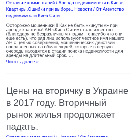
Оставьте комментарий
/
Аренда недвижимости в Киеве
,
Квартиры.Ошибки при выборе.
,
Новости
/ От
Агентство
недвижимости Киев Сити
Осторожно мошенники!!! Как не быть «кинутым» при
аренде квартиры! АН «Киев Сити» стало известно
(благодаря не безразличным людям – спасибо что они
ещё есть), что ряд лиц используют честное имя нашего
АН с целью совершения, мошеннических действий
направленных на обман людей, которые в первую
очередь находятся в стадии поиска недвижимости для
аренды на длительный срок. …
Читать далее »
Цены
Цены на вторичку в Украине
на
вторичку
в
в 2017 году. Вторичный
Украине
в
2017
рынок жилья продолжает
году.
Вторичный
падать.
рынок
жилья
продолжает