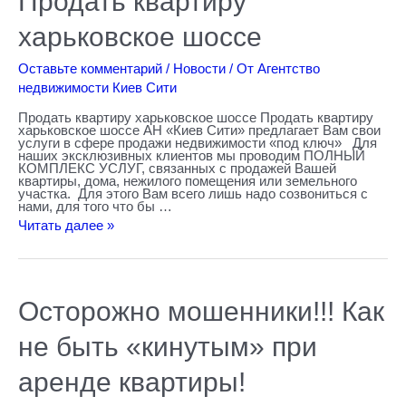
Продать квартиру
квартиру
харьковское
шоссе
харьковское шоссе
Оставьте комментарий
/
Новости
/ От
Агентство
недвижимости Киев Сити
Продать квартиру харьковское шоссе Продать квартиру
харьковское шоссе АН «Киев Сити» предлагает Вам свои
услуги в сфере продажи недвижимости «под ключ» Для
наших эксклюзивных клиентов мы проводим ПОЛНЫЙ
КОМПЛЕКС УСЛУГ, связанных с продажей Вашей
квартиры, дома, нежилого помещения или земельного
участка. Для этого Вам всего лишь надо созвониться с
нами, для того что бы …
Читать далее »
Осторожно
Осторожно мошенники!!! Как
мошенники!!!
Как
не
не быть «кинутым» при
быть
«кинутым»
при
аренде квартиры!
аренде
квартиры!