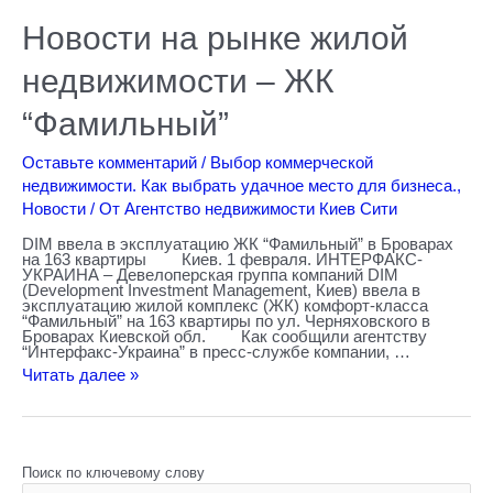
Новости
Новости на рынке жилой
на
рынке
жилой
недвижимости – ЖК
недвижимости
–
ЖК
“Фамильный”
“Фамильный”
Оставьте комментарий
/
Выбор коммерческой
недвижимости. Как выбрать удачное место для бизнеса.
,
Новости
/ От
Агентство недвижимости Киев Сити
DIM ввела в эксплуатацию ЖК “Фамильный” в Броварах
на 163 квартиры Киев. 1 февраля. ИНТЕРФАКС-
УКРАИНА – Девелоперская группа компаний DIM
(Development Investment Management, Киев) ввела в
эксплуатацию жилой комплекс (ЖК) комфорт-класса
“Фамильный” на 163 квартиры по ул. Черняховского в
Броварах Киевской обл. Как сообщили агентству
“Интерфакс-Украина” в пресс-службе компании, …
Читать далее »
Поиск по ключевому слову