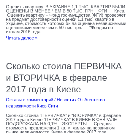
Оценить квартиру. В УКРАИНЕ 1,1 ТЫС. КВАРТИР БЫЛИ
ОЦЕНЕНЫ В МЕНЕЕ ЧЕМ В 50 ТЫС. ГРН – ФГИ Киев.
Оценить квартиру – Фонд госимущества (ФГИ) проверяет
на предмет достоверности оценки 1,1 тыс. квартир в
Украине, стоимость которых была оценена независимыми
оценщиками менее чем в 50 тыс. грн. “Фондом по
итогам 2016 года …
Читать далее »
Сколько
Сколько стоила ПЕРВИЧКА
стоила
ПЕРВИЧКА
и
и ВТОРИЧКА в феврале
ВТОРИЧКА
в
феврале
2017 года в Киеве
2017
года
в
Оставьте комментарий
/
Новости
/ От
Агентство
Киеве
недвижимости Киев Сити
Сколько стоила “ПЕРВИЧКА” и “ВТОРИЧКА” в феврале
2017 года в Киеве “ПЕРВИЧКА” В КИЕВЕ В ФЕВРАЛЕ
ПОДОРОЖАЛА НА 0,1% – ЭКСПЕРТЫ Средняя
стоимость предложения 1 кв. м. жилья на первичном
рынке недвижимости Киева в феврале 2017 года