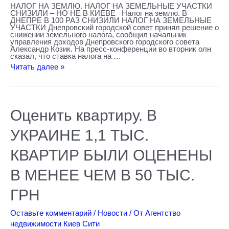
НАЛОГ НА ЗЕМЛЮ. НАЛОГ НА ЗЕМЕЛЬНЫЕ УЧАСТКИ
СНИЗИЛИ – НО НЕ В КИЕВЕ Налог на землю. В
ДНЕПРЕ В 100 РАЗ СНИЗИЛИ НАЛОГ НА ЗЕМЕЛЬНЫЕ
УЧАСТКИ Днепровский городской совет принял решение о
снижении земельного налога, сообщил начальник
управления доходов Днепровского городского совета
Александр Козик. На пресс-конференции во вторник олн
сказал, что ставка налога на …
Читать далее »
Оценить
Оценить квартиру. В
квартиру.
В
УКРАИНЕ
УКРАИНЕ 1,1 ТЫС.
1,1
ТЫС.
КВАРТИР
КВАРТИР БЫЛИ ОЦЕНЕНЫ
БЫЛИ
ОЦЕНЕНЫ
В МЕНЕЕ ЧЕМ В 50 ТЫС.
В
МЕНЕЕ
ЧЕМ
ГРН
В
50
ТЫС.
Оставьте комментарий
/
Новости
/ От
Агентство
ГРН
недвижимости Киев Сити