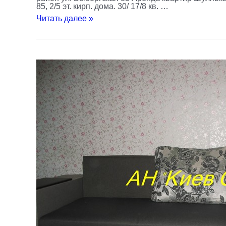
85, 2/5 эт. кирп. дома. 30/ 17/8 кв. …
Читать далее »
Аренда
квартир
Дарницкий
район
Новая
Дарница
Вереснева
5