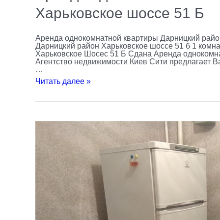
Харьковское шоссе 51 Б
Аренда однокомнатной квартиры Дарницкий райо
Дарницкий район Харьковское шоссе 51 б 1 комнатн
Харьковское Шосес 51 Б Сдана Аренда однокомн
Агентство недвижимости Киев Сити предлагает В
…
Читать далее »
Аренда
квартир
Шулявка
Выборгская
85
1
комнатная
Соломенский
район