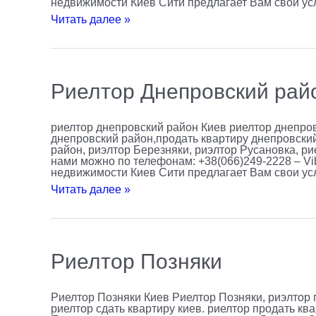
недвижимости Киев Сити предлагает Вам свои ус
Читать далее »
Риелтор
Риелтор Днепровский рай
Днепровский
район
риелтор днепровский район Киев риелтор днепров
днепровский район,продать квартиру днепровский
район, риэлтор Березняки, риэлтор Русановка, р
нами можно по телефонам: +38(066)249-2228 – Vib
недвижимости Киев Сити предлагает Вам свои ус
Читать далее »
Риелтор
Риелтор Позняки
Позняки
Риелтор Позняки Киев Риелтор Позняки, риэлтор п
риелтор сдать квартиру киев. риелтор продать ква