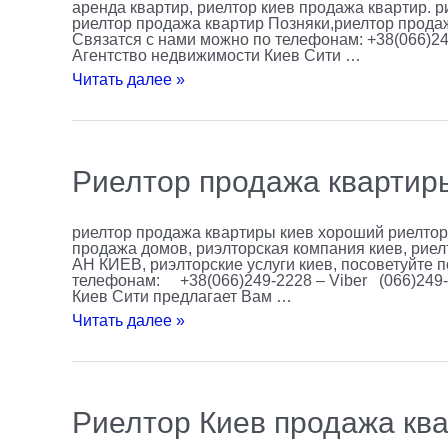
аренда квартир, риелтор киев продажа квартир. 
риелтор продажа квартир Позняки,риелтор продаж
Связатся с нами можно по телефонам: +38(066)249
Агентство недвижимости Киев Сити …
Читать далее »
Риелтор
Риелтор продажа квартир
продажа
квартиры
Киев
риелтор продажа квартиры киев хороший риелтор
продажа домов, риэлторская компания киев, риел
АН КИЕВ, риэлторские услуги киев, посоветуйте 
телефонам: +38(066)249-2228 – Viber (066)249-
Киев Сити предлагает Вам …
Читать далее »
Риелтор
Риелтор Киев продажа кв
Киев
продажа