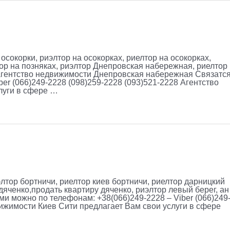
осокорки, риэлтор на осокорках, риелтор на осокорках,
ор на позняках, риэлтор Днепровская набережная, риелтор
 агентство недвижимости Днепровская набережная Связатся
er (066)249-2228 (098)259-2228 (093)521-2228 Агентство
луги в сфере …
лтор бортничи, риелтор киев бортничи, риелтор дарницкий
дяченко,продать квартиру дяченко, риэлтор левый берег, ан
ми можно по телефонам: +38(066)249-2228 – Viber (066)249
вижимости Киев Сити предлагает Вам свои услуги в сфере