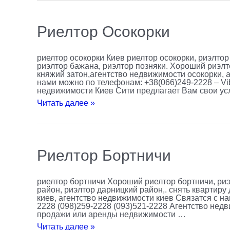
Риелтор
Риелтор Осокорки
Осокорки
риелтор осокорки Киев риелтор осокорки, риэлтор 
риэлтор бажана, риэлтор позняки. Хороший риэлт
княжий затон,агентство недвижимости осокорки,
нами можно по телефонам: +38(066)249-2228 – Vib
недвижимости Киев Сити предлагает Вам свои ус
Читать далее »
Риелтор
Риелтор Бортничи
Бортничи
риелтор бортничи Хороший риелтор бортничи, риэ
район, риэлтор дарницкий район,. снять квартиру 
киев, агентство недвижимости киев Связатся с на
2228 (098)259-2228 (093)521-2228 Агентство нед
продажи или аренды недвижимости …
Читать далее »