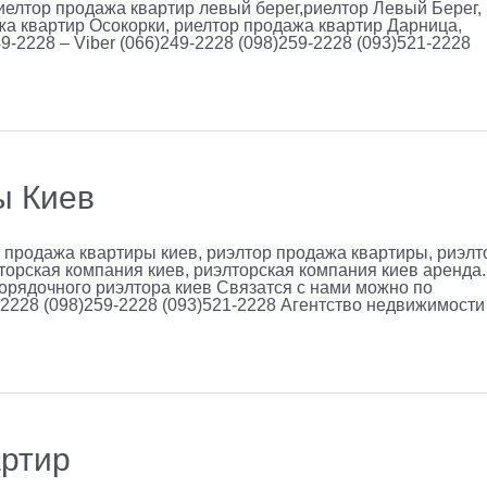
риелтор продажа квартир левый берег,риелтор Левый Берег,
а квартир Осокорки, риелтор продажа квартир Дарница,
-2228 – Viber (066)249-2228 (098)259-2228 (093)521-2228
ы Киев
 продажа квартиры киев, риэлтор продажа квартиры, риэлт
торская компания киев, риэлторская компания киев аренда.
порядочного риэлтора киев Связатся с нами можно по
2228 (098)259-2228 (093)521-2228 Агентство недвижимости
артир