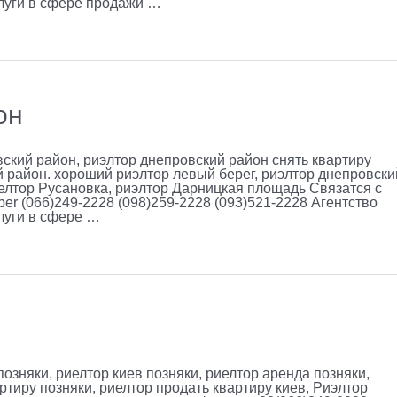
луги в сфере продажи …
он
ский район, риэлтор днепровский район снять квартиру
 район. хороший риэлтор левый берег, риэлтор днепровски
иелтор Русановка, риэлтор Дарницкая площадь Связатся с
er (066)249-2228 (098)259-2228 (093)521-2228 Агентство
луги в сфере …
озняки, риелтор киев позняки, риелтор аренда позняки,
ртиру позняки, риелтор продать квартиру киев, Риэлтор