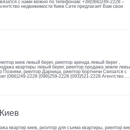
Связатся с нами можно по телефонам: +38(066)249-2228 –
 Агентство недвижимости Киев Сити предлагает Вам свои
иелтор киев левый берег, риелтор аренда левый берег ,
родажа квартиры левый берег, риелтор продажа земли лев
р Позняки, риелтор Дарница, риелтор бортничи Связатся с
er (066)249-2228 (098)259-2228 (093)521-2228 Агентство …
 Киев
ажа квартир киев, риэлтор для съема квартиры, риелтор ки