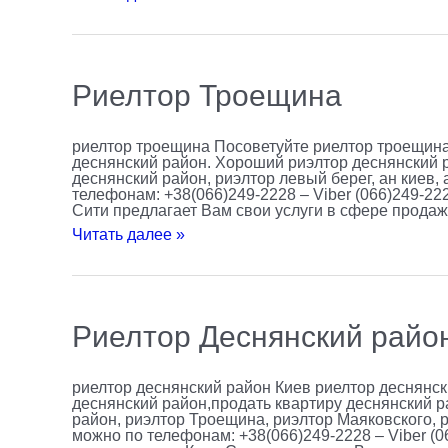
Риелтор
Риелтор Троещина
Троещина
риелтор троещина Посоветуйте риелтор троещина
деснянский район. Хороший риэлтор деснянский р
деснянский район, риэлтор левый берег, ан киев,
телефонам: +38(066)249-2228 – Viber (066)249-22
Сити предлагает Вам свои услуги в сфере прода
Читать далее »
Риелтор
Риелтор Деснянский райо
Деснянский
район
риелтор деснянский район Киев риелтор деснянск
деснянский район,продать квартиру деснянский р
район, риэлтор Троещина, риэлтор Маяковского, р
можно по телефонам: +38(066)249-2228 – Viber (0