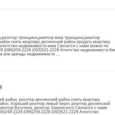
,риэлтор троещина,риелтор киев троещина,риелтор
айон снять квартиру деснянский район,продать квартиру
 агентство недвижимости киев Связатся с нами можно по
28 (098)259-2228 (093)521-2228 Агентство недвижимости Ки
жи или аренды недвижимости …
н
ий район, риэлтор деснянский район снять квартиру
айон. Хороший риэлтор левый берег, риэлтор деснянский
иелтор Ватутина, риэлтор Закревского Связатся с нами
66)249-2228 (098)259-2228 (093)521-2228 Агентство