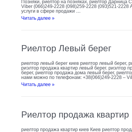
Позняки, риелтор на позняках, риелтор Дарница 
Viber (066)249-2228 (098)259-2228 (093)521-2228
услуги в сфере продажи …
Читать далее »
Риелтор
Риелтор Левый берег
Левый
берег
риелтор левый берег киев риелтор левый берег, р
риэлтор продажа квартир левый берег. риэлтор п
берег, риелтор продажа дома левый берег, риелто
нами можно по телефонам: +38(066)249-2228 – Vib
Читать далее »
Риелтор
Риелтор продажа квартир
продажа
квартир
Киев
риелтор продажа квартир киев Киев риелтор прод