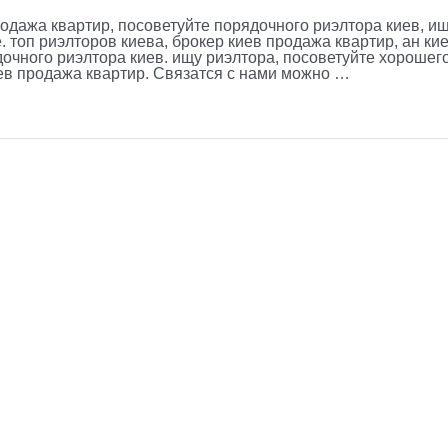
родажа квартир, посоветуйте порядочного риэлтора киев, и
 топ риэлторов киева, брокер киев продажа квартир, ан кие
дочного риэлтора киев. ищу риэлтора, посоветуйте хорошег
иев продажа квартир. Связатся с нами можно …