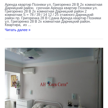
Аренда квартир Позняки ул. Григоренко 28 В 2х комнатная
Дарницкий район. срочная Аренда квартир Позняки ул.
Григоренко 28 В 2х комнатная Дарницкий район 2
комнатная S = 78 / 39 / 14 12 / 25 этажного Дарницкий
район пр. Григоренка 28 В Сдана Аренда квартир Позняки
ул. Григоренко 28 В 2х комнатная Дарницкий район.
Квартира, из …
Читать далее »
Аренда
квартиры
Русановка
бул.
Шамо
19,
2х
комнатная
Днепровский
район