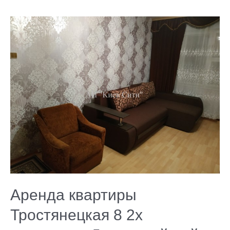
Аренда
квартиры
Тростянецкая
8
2х
комнатная
Дарницкий
район
Аренда квартиры
Тростянецкая 8 2х