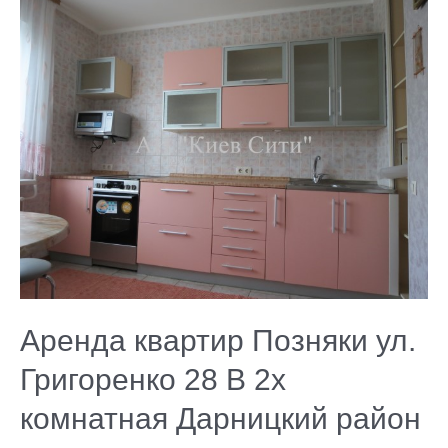
квартир
Позняки
ул.
Григоренко
28
В
2х
комнатная
Дарницкий
район
Аренда квартир Позняки ул.
Григоренко 28 В 2х
комнатная Дарницкий район