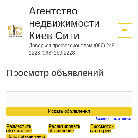
Перейти
Глав
к
Агентство
содержимому
мен
недвижимости
Киев Сити
Доверься профессионалам (066) 249-
2228 (098) 259-2228
Просмотр объявлений
Расширенный поиск
Разместить
Редактировать
Просмотры
объявление
объявление
категорий
Поиск объявлений