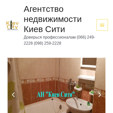
Перейти
Глав
к
Агентство
содержимому
мен
недвижимости
Киев Сити
Доверься профессионалам (066) 249-
2228 (098) 259-2228
Н
Д
а
а
з
л
а
е
д
е