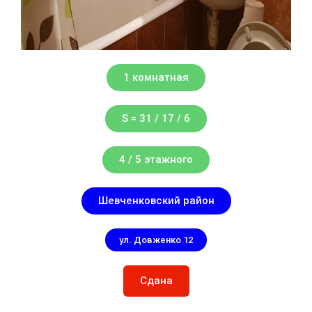
1 комнатная
S = 31 / 17 / 6
4 / 5 этажного
Шевченковский район
ул. Довженко 12
Сдана
аренда квартиры метро