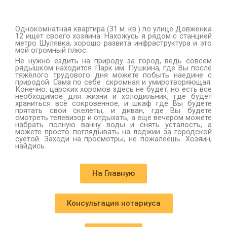
шулявская
Однокомнатная квартира (31 м. кв.) по улице Довженка
12 ищет своего хозяина. Нахожусь я рядом с станцией
метро Шулявка, хорошо развита инфраструктура и это
мой огромный плюс.
Не нужно ездить на природу за город, ведь совсем
рядышком находится Парк им. Пушкина, где Вы после
тяжёлого трудового дня можете побыть наедине с
природой. Сама по себе скромная и умиротворяющая.
Конечно, царских хоромов здесь не будет, но есть все
необходимое для жизни и холодильник, где будет
храниться всё сокровенное, и шкаф где Вы будете
прятать свои скелеты, и диван, где Вы будете
смотреть телевизор и отдыхать, а ещё вечером можете
набрать полную ванну воды и снять усталость, а
можете просто поглядывать на лоджии за городской
суетой. Заходи на просмотры, не пожалеешь. Хозяин,
найдись.
На Главную
Консультация нотариуса