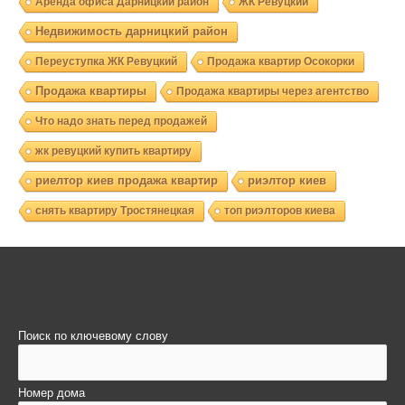
Аренда офиса Дарницкий район
ЖК Ревуцкий
Недвижимость дарницкий район
Переуступка ЖК Ревуцкий
Продажа квартир Осокорки
Продажа квартиры
Продажа квартиры через агентство
Что надо знать перед продажей
жк ревуцкий купить квартиру
риелтор киев продажа квартир
риэлтор киев
снять квартиру Тростянецкая
топ риэлторов киева
Поиск по ключевому слову
Номер дома