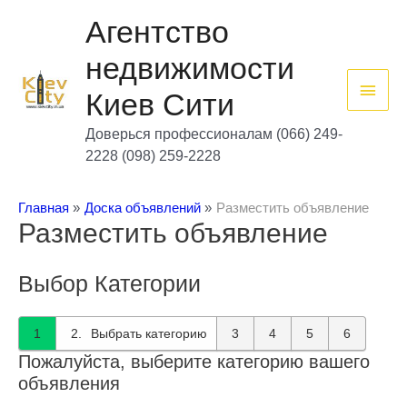
Перейти
Глав
к
Агентство
содержимому
мен
недвижимости
Киев Сити
Доверься профессионалам (066) 249-
2228 (098) 259-2228
Главная
Доска объявлений
Разместить объявление
Разместить объявление
Выбор Категории
1
2
Выбрать категорию
3
4
5
6
Пожалуйста, выберите категорию вашего
объявления