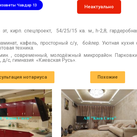
лизаветы Чавдар 13
Неактуально
13
эт, кирп. спецпроект, 54/25/15 кв. м., h-2,8, гардеробна
аминат, кафель, просторный с/у, бойлер. Уютная кухня 
товая техника.
 мин. , современный, молодёжный микрорайон. Парковки
 д/с, гимназия «Киевская Русь».
сультация нотариуса
Похожие