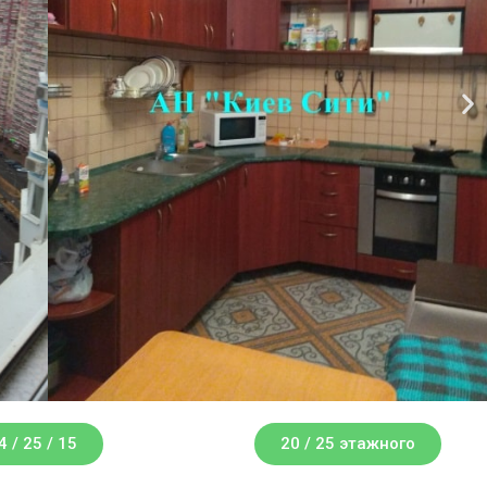
Д
а
л
е
е
4 / 25 / 15
20 / 25 этажного