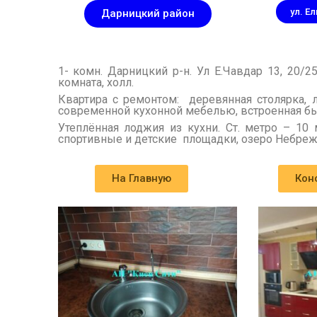
ул. Е
Дарницкий район
купить квартиру чавдар 
1- комн. Дарницкий р-н. Ул Е.Чавдар 13, 20/25 
комната, холл.
Квартира с ремонтом: деревянная столярка, л
современной кухонной мебелью, встроенная бы
Утеплённая лоджия из кухни. Ст. метро – 10
спортивные и детские площадки, озеро Небреж,
На Главную
Кон