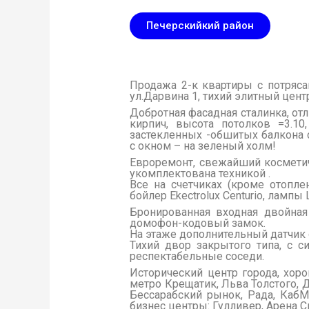
Печерскийкий район
Продажа квартир ул. Дарвина
Продажа 2-к квартиры с потряс
ул.Дарвина 1, тихий элитный цент
Добротная фасадная сталинка, от
кирпич, высота потолков =3.10
застекленных -обшитых балкона 
с окном – на зеленый холм!
Евроремонт, свежайший космети
укомплектована техникой .
Все на счетчиках (кроме отопле
бойлер Ekectrolux Centurio, лампы
Бронированная входная двойная
домофон-кодовый замок.
На этаже дополнительный датчик
Тихий двор закрытого типа, с с
респектабельные соседи.
Исторический центр города, хоро
метро Крещатик, Льва Толстого, 
Бессарабский рынок, Рада, КабМ
бизнес центры: Гулливер, Арена Си