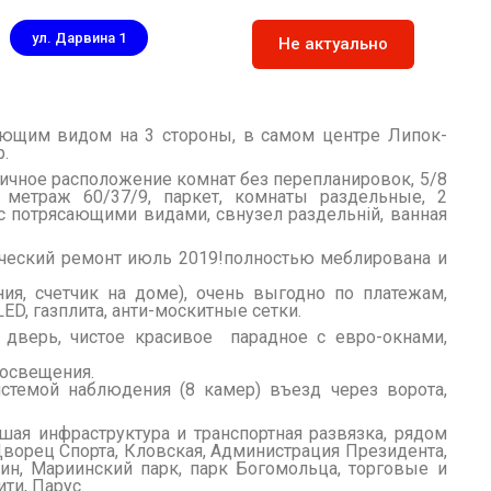
ул. Дарвина 1
Не актуально
 1
ающим видом на 3 стороны, в самом центре Липок-
р.
личное расположение комнат без перепланировок, 5/8
, метраж 60/37/9, паркет, комнаты раздельные, 2
c потрясающими видами, свнузел раздельній, ванная
ческий ремонт июль 2019!полностью меблирована и
ния, счетчик на доме), очень выгодно по платежам,
 LED, газплита, анти-москитные сетки.
 дверь, чистое красивое парадное с евро-окнами,
 освещения.
истемой наблюдения (8 камер) въезд через ворота,
шая инфраструктура и транспортная развязка, рядом
Дворец Спорта, Кловская, Администрация Президента,
ин, Мариинский парк, парк Богомольца, торговые и
ти, Парус.