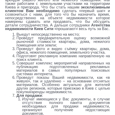
арендой Вашего жилого или нежилого помещения. Мы
также работаем с земельными участками на территории
Киева и пригорода. Что бы стать нашим
эксклюзивным
клиентом Вам необходимо
сделать «первый шаг» и
созвониться с нами, для того что бы назначить время,
непосредственно на объекте недвижимости которое
намерены сдавать или продавать, что бы обсудить
детали сотрудничества. А дальше сотрудники
Агентства
недвижимости Киев Сити
«прошагают» весь путь за Вас.
Выедут непосредственно на место;
Проведут предварительную оценку возможной
рыночной стоимости квартиры, дома, нежилого
помещения или земли;
Проведут фото и видео съёмку квартиры, дома,
офиса, нежилого помещения, земельного участка.
Подготовят рекламную компанию направленную на
поиск клиента.
Совершат комплекс мероприятий направленных на
публикацию подготовленных рекламных
материалов в самых популярных поисковых
системах интернета.
Проведут показы Вашей недвижимости, как «в
живую», так и удалённо – на основании отснятых
материалов. Особенно актуально для жителей
других регионов, которые приезжаю в Киев с целью
покупки/аренды недвижимости.
Для продажи
:
Изучат имеющиеся у Вас документы, в случае
отсутствия полного пакета документов
необходимых для продажи недвижимости,
организуют получение недостающих
документов.