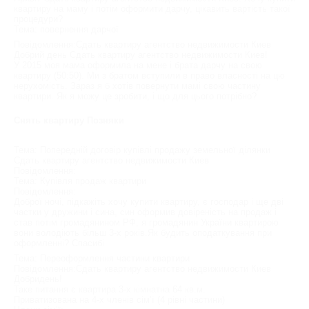
квартиру на маму і потім оформити дарчу, цікавить вартість такої
процедури?
Тема: повернення дарчої
Повідомлення:Сдать квартиру агентство недвижимости Киев
Добрий день Сдать квартиру агентство недвижимости Киев!
У 2015 моя мама оформила на мене і брата дарчу на свою
квартиру (50:50). Ми з братом вступили в право власності на цю
нерухомість. Зараз я б хотів повернути мамі свою частину
квартири. Як я можу це зробити, і що для цього потрібно?
Снять квартиру Позняки
Тема: Попередній договір купівлі продажу земельної ділянки
Сдать квартиру агентство недвижимости Киев
Повідомлення:
Тема: Купівля продаж квартири
Повідомлення:
Доброї ночі, підкажіть хочу купити квартиру, є господар і ще дві
частки у дружини і сина, син оформив довіреність на продаж і
став потім громадянином РФ, я громадянин України квартирою
вони володіють більш 3-х років.Як будить оподаткування при
оформленні? Спасибі
Тема: Переоформлення частини квартири
Повідомлення:Сдать квартиру агентство недвижимости Киев
Добридень!
Таке питання є квартира 3-х кімнатна 64 кв.м.
Приватизована на 4-х членів сім’ї (4 рівні частини)