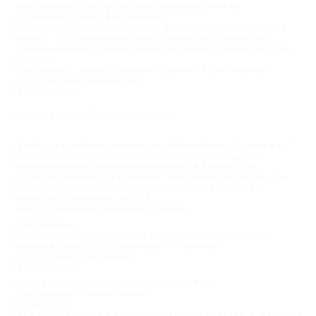
Тема: Купівля будинку або Сдать квартиру агентство
недвижимости Киев Повідомлення.
Добридень! Підкажіть будь ласка, чи можу я здійснити покупку
будинку і переоформити на себе, якщо земля прилегла до
будинку в розмірі 90 соток не приватизована? Заздалегідь дуже
вдячний!
ема: Купівля – продаж половини будинку у Сдать квартиру
агентство недвижимости Киев.
Повідомлення:
Аренда квартир Дарницкий район
Привіт, ми з чоловіком хочемо придбати половину будинку в місті
Маріуполі. Для цього необхідний дозвіл власників другої
половини будинку, але вони знаходяться в Донецьку на
окупованій території і в Маріуполь приїхати ніяк не можуть. Чи
можна якось оформити угоду купівлі – продажу в обхід їх
вирішення? Заздалегідь дякую!
Тема: Дарственная на частину квартири
Повідомлення:
Необхідний перелік документів для оформлення дарчої на
частину квартири (при приватизації 2 власника)
ема: Квартира в подарунок
Повідомлення:
Сдать квартиру агентство недвижимости Киев
Тема: вартість Рахунки дарчим
Повідомлення:
Привіт Сдать квартиру агентство недвижимости Киев! Хочу купити