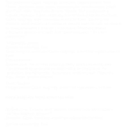
Повідомлення:Сдать квартиру агентство недвижимости Киев
Привіт, підкажіть будь ласка, розробляємо онлайн сервіс (сайт)
для Росії, хочу запустити його на Україні. Без узгодження з
першої стороною Сдать квартиру агентство недвижимости Киев.
Сдать квартиру агентство недвижимости Киев. Що потрібно
зробити, що-б російська сторона не змогла закрити сайт на Україні
за звинуваченням у плагіаті / копіюванні. Можливо можна
оформити авторські права? Або право власності? Як себе
убезпечити?
Заздалегідь дякую
Дарчий на квартиру Київ
Тема: покупка землі або Сдать квартиру агентство недвижимости
Киев.
Повідомлення:
Добрий день. ми хочемо купити ділянку землі і на ньому вже
побудований будинок але не введений в експлуатацію, як
правильно все оформити і вступити в такій ситуації. Підкажіть
будь ласка. велике спасибі
Тема: Податок
Повідомлення:Сдать квартиру агентство недвижимости Киев
снять квартиру через агентство киев
Добрий день. Скажіть який податок сплачується при продажу
частини квартирі дружині?
Дякуємо. Сдать квартиру агентство недвижимости Киев
Дарчий на квартиру Київ