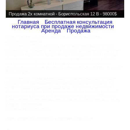
Продажа 2х комнатной - Бориспольская 12 В - 98000$
Главная
Бесплатная консультация
нотариуса при продаже недвижимости
Аренда
Продажа
Тема: Податок на землю та Сдать квартиру агентство
недвижимости Киев.
Повідомлення:Сдать квартиру агентство недвижимости Киев
Добрий день, підкажіть, купили будинок, за нього потрібно було
заплатити податок як на землю так і на будинок, його потрібно
було оплатити протягом року, якщо ми протягом цього року не
сплатили цей податок, нам потрібно повністю переробляти
документи на будинок або все ж можна зробити оплату і пізніше?
Тема: спадок.
Повідомлення: Сдать квартиру агентство недвижимости Киев
Доброго дня! Моя мама є власницею приватного будинку, і в
купівлі продажу записана одна вона. Три роки тому помер її
чоловік, чи потрібно їй вступати в спадок на частину чоловіка?
або вона автоматично стає власницею його частини? Спасибі
Сдать квартиру агентство недвижимости Киев! З повагою. Тема:
Купівля нерухомості
Дарчий на квартиру Київ
сдать квартиру агентство недвижимости Киев