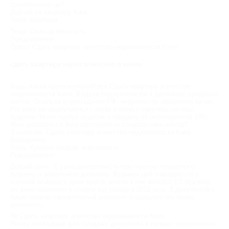
правомочним це?
Дарчий на квартиру Київ
Тема: квартира
Тема: Спільна власність
Повідомлення:
Привіт Сдать квартиру агентство недвижимости Киев!
сдать квартиру через агентство в киеве
Будь ласка проконсультуйтеся Сдать квартиру агентство
недвижимости Киев. Будучи подружжям ми з дружиною придбали
житло. Оскільки я громадянин РФ, нерухомість оформили на неї.
Рік тому ми розлучилися і зараз з’явився покупець на наш
будинок. Мене турбує податок з продажу як нерезедентов 18%.
Мені доведеться його заплатити як співвласника житла?
З повагою, Сдать квартиру агентство недвижимости Киев
Володимир.
Тема: Купівля-продаж нерухомості
Повідомлення:
Добрий день. Є усна домовленість про покупку приватного
будинку із земельною ділянкою. Будинок цей знаходиться у
спільній власності двох братів, кожен з них володіє 1/2 будинку,
які вони отримали в спадок від матері в 2016 році. З документів є
лише правовстановлюючий документ (свідоцтво про право
власності).
Як Сдать квартиру агентство недвижимости Киев
Решту необхідних для продажу документи в процесі оформлення.