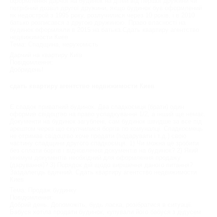
оформлення дарчої на будинок на дітей від першої дружини чи
потрібний дозвіл другої дружини, якщо будинок був оформлений
як недострой з 1995 року, розлучилися через 10 років, і в 2010
батько розписався з другою дружиною. Право власності на
будинок оформляли в 2015 на батька.Сдать квартиру агентство
недвижимости Киев
Тема: Спадщина, нерухомість
Дарчий на квартиру Київ
Повідомлення:
Добридень!
сдать квартиру агентство недвижимости Киев
Є спадок приватний будинок. Два спадкоємця (брати) один
оформив свідоцтво на право успадкування 1/2, а інший ще немає.
Документи на будинок загублені, сам будинок швидше за все під
арештом через що скупчилися боргів по комуналці. Спадкоємець
не отримав свідоцтво хоче продати (подарувати і т.д.) свою
частину спадщини другого спадкоємця. 1) Чи можна це зробити
без сплати боргів і відновлення документів на будинок? 2) Який
мінімум документів необхідний для оформлення продажу
(дарування)? 3) Порядок дій щодо вирішення даного питання?
Заздалегідь вдячний. Сдать квартиру агентство недвижимости
Киев
Тема: Продаж будинку
Повідомлення:
Добрий день. Допоможіть, будь ласка, розібратися в ситуації.
Бабуся хотіла продати будинок, купували його бабуся з дідусем