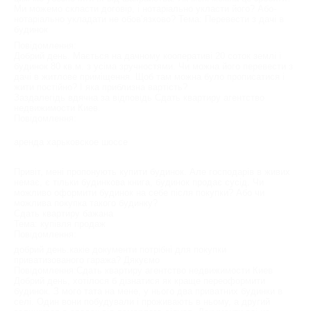
Ми можемо скласти договір, і нотаріально укласти його? Або-
нотаріально укладати не обов’язково? Тема: Перевести з дачі в
будинок
Повідомлення:
Добрий день. Мається на дачному кооперативі 20 соток землі і
будинок 80 кв.м. з усіма зручностями. Чи можна його перевести з
дачі в житлове приміщення. Щоб там можна було прописатися і
жити постійно? І яка приблизна вартість?
Заздалегідь вдячна за відповідь Сдать квартиру агентство
недвижимости Киев.
Повідомлення:
аренда харьковское шоссе
Привіт, мені пропонують купити будинок. Але господарів в живих
немає, є тільки будинкова книга, будинок продає сусід. Чи
можливо оформити будинок на себе після покупки? Або чи
можлива покупка такого будинку?
Сдать квартиру бажана
Тема: купівля продаж
Повідомлення:
добрий день.какіе документи потрібні для покупки
приватизованого гаража? Дякуємо
Повідомлення:Сдать квартиру агентство недвижимости Киев
Добрий день, хотілося б дізнатися як краще переоформити
будинок. З мого тата на мене, у нього два приватних будинки в
селі. Один вони побудували і проживають в ньому, а другий