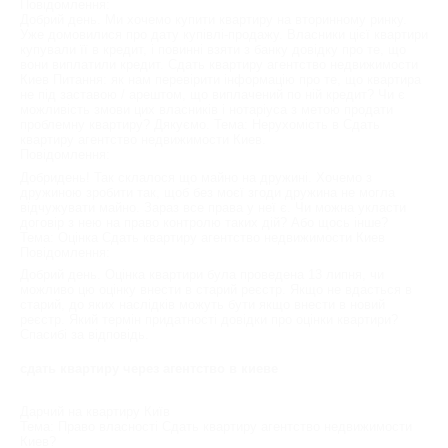
Повідомлення:
Добрий день. Ми хочемо купити квартиру на вторинному ринку.
Уже домовилися про дату купівлі-продажу. Власники цієї квартири
купували її в кредит, і повинні взяти з банку довідку про те, що
вони виплатили кредит. Сдать квартиру агентство недвижимости
Киев Питання: як нам перевірити інформацію про те, що квартира
не під заставою / арештом, що виплачений по ній кредит? Чи є
можливість змови цих власників і нотаріуса з метою продати
проблемну квартиру? Дякуємо. Тема: Нерухомість в Сдать
квартиру агентство недвижимости Киев.
Повідомлення:
Добридень! Так склалося що майно на дружині. Хочемо з
дружиною зробити так, щоб без моєї згоди дружина не могла
відчужувати майно. Зараз все права у неї є. Чи можна укласти
договір з нею на право контролю таких дій? Або щось інше?
Тема: Оцінка Сдать квартиру агентство недвижимости Киев
Повідомлення:
Добрий день. Оцінка квартири була проведена 13 липня, чи
можливо цю оцінку внести в старий реєстр. Якщо не вдасться в
старий, до яких наслідків можуть бути якщо внести в новий
реєстр. Який термін придатності довідки про оцінки квартири?
Спасибі за відповідь.
сдать квартиру через агентство в киеве
Дарчий на квартиру Київ
Тема: Право власності Сдать квартиру агентство недвижимости
Киев?