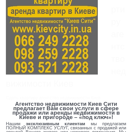
рти
ру
аге
нтс
тво
нед
вижимости Киев
Сдать квартиру агентство недвижимости Киев
Агентство недвижимости Киев Сити
предлагает Вам свои услуги в сфере
продажи или аренды недвижимости в
Киеве и пригороде – «под ключ»!
Нашим
эксклюзивным клиентам
мы предлагаем
ПОЛНЫЙ КОМПЛЕКС УСЛУГ, связанных с продажей или