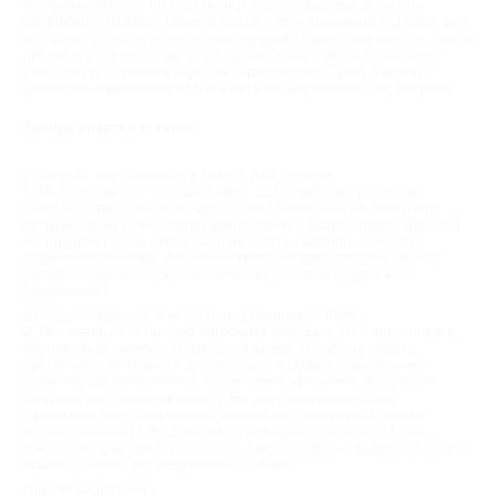
яке займе близько півтора місяця Сдать квартиру агентство
недвижимости Киев. Обидва брати згодні продавати будинок, але
ось зараз укласти угоду купівлі-продажу немає можливості, так як
документи ще не готові. А гроші (або хоча б якусь їх частину)
вони хочуть отримати зараз як гарантію того.Сдать квартиру
агентство недвижимости Киев що я не відмовлюся від покупки.
Аренда квартир в киеве
У ситуації, що склалася у мене є два питання:
1. Як відбувається продаж майна, що перебуває у спільній
власності двох братів в «одні руки»? Тобто мені не зрозуміло,
потрібно якийсь письмовий дозвіл одного брата іншому. Щоб той
міг продати і свою і його частина Сдать квартиру агентство
недвижимости Киев. Або вони просто обидва присутні під час
укладення договору купівлі-продажу і обидва будуть його
учасниками?
Де Сдать квартиру агентство недвижимости Киев
2. Як правильно і законно оформити передачу 10% відсотків від
обумовленої вартості будинку, за умови що всього пакету
документів необхідного для продажу будинку із земельною
ділянкою ще поки немає? Чи можливо оформити цю суму як
завдаток або тільки як аванс? Які документи при цьому
оформлюються (додатковий договір або попередній договір
купівлі продажу)? Які документи для цього необхідні? І яка
орієнтовна ціна цих послуг в тому регіоні, де ви працюєте? Сдать
квартиру агентство недвижимости Киев
спасибі за допомогу