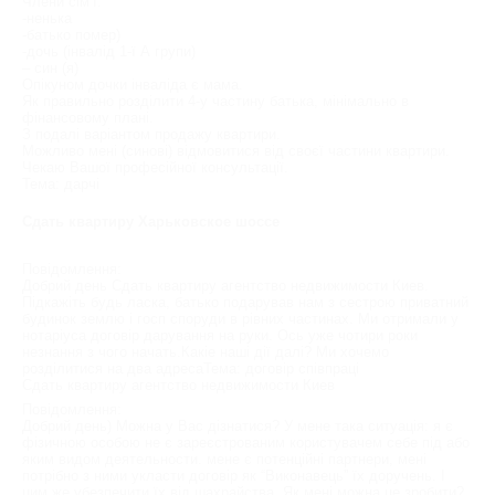
Члени сім’ї:
-ненька
-батько помер)
-дочь (інвалід 1-ї А групи)
– син (я)
Опікуном дочки інваліда є мама.
Як правильно розділити 4-у частину батька, мінімально в
фінансовому плані.
З подалі варіантом продажу квартири.
Можливо мені (синові) відмовитися від своєї частини квартири.
Чекаю Вашої професійної консультації.
Тема: дарчі
Сдать квартиру Харьковское шоссе
Повідомлення:
Добрий день Сдать квартиру агентство недвижимости Киев.
Підкажіть будь ласка, батько подарував нам з сестрою приватний
будинок землю і госп споруди в рівних частинах. Ми отримали у
нотаріуса договір дарування на руки. Ось уже чотири роки
незнання з чого начать.Какіе наші дії далі? Ми хочемо
розділитися на два адресаТема: договір співпраці
Сдать квартиру агентство недвижимости Киев
Повідомлення:
Добрий день) Можна у Вас дізнатися? У мене така ситуація: я є
фізичною особою не є зареєстрованим користувачем себе під або
яким видом деятельности. мене є потенційні партнери, мені
потрібно з ними укласти договір як “Виконавець” їх доручень. І
цим же убезпечити їх від шахрайства. Як мені можна це зробити?