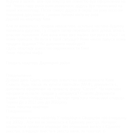
будучи в шлюбі, але при покупці він повністю був оформлений на
неї. Через пару років вони розвелося, дідусь був прописаний на
інший житлоплощі. Після смерті дідуся в перші пів року ніхто не
перевіряв документи, і закони толком ніхто не знав.
Дарчий на квартиру Київ
Але як виявилося, продаж неможлива, оскільки частина будинку
належала дідусеві, і у спадок тепер перейшла його дочки, вона є
власник половини. Але вона живе вже майже три роки в Росії і не
може приїхати. Як бути в такій ситуації? Яким чином бабуся може
продати будинок? Які документи необхідні?
сдать квартиру агентство недвижимости Киев
Тема: покупка мафа
Продать квартиру Дарницкий район
Повідомлення:
Добрий день Сдать квартиру агентство недвижимости Киев.
Скажіть будь ласка, як купити павільйон (МАФ), документи є,
документи оформлені на приватну фірму “Сатіліт”. Чи можливо
оформити купівлю продаж у натариуса? Спасібо.Документи
видані Кіївмістобудування.Паспорт прив’язки тімчасової споруди.
Термін Дії з 2017 ріку до 2022року.
Тема: покупка квартири
Повідомлення:
Я збираюся купити квартіру.У продавця є Свідоцтво про спадщину
від 2002р., Але він не значиться в Єдиному реєстрі. Нотаріус
збирається провести операцію без отримання витягу з Єдиного
реєстру, а відразу внести в реєстр мене, як покупця. Є