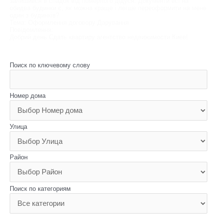
залишився в спадок від померлого дідуся. Документи всі на
обидва будинки є, як можна краще і легше переоформити на мене
один з будинків?
Тема: Оформлення договору Дарування
Повідомлення:
Добрий день Сдать квартиру агентство недвижимости Киев!
Поиск по ключевому слову
Номер дома
Улица
Район
Поиск по категориям