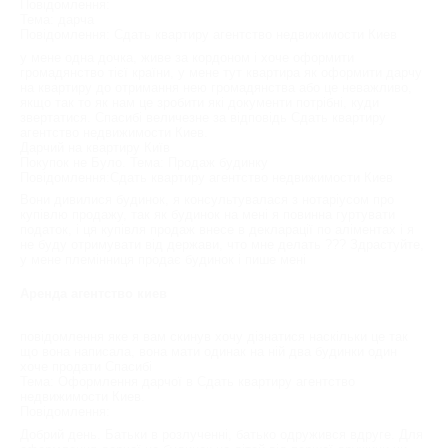
Повідомлення:
Тема: дарча
Повідомлення: Сдать квартиру агентство недвижимости Киев
у мене одна дочка, живе за кордоном і хоче оформити
громадянство тієї країни, у мене тут квартира як оформити дарчу
на квартиру до отримання нею громадянства або це неважливо,
якщо так то як нам це зробити які документи потрібні, куди
звертатися. Спасибі величезне за відповідь Сдать квартиру
агентство недвижимости Киев.
Дарчий на квартиру Київ
Покупок не Було. Тема: Продаж будинку
Повідомлення:Сдать квартиру агентство недвижимости Киев
Вони дивилися будинок, я консультувалася з нотаріусом про
купівлю продажу, так як будинок на мені я повинна гуртувати
податок, і ця купівля продаж внесе в декларації по аліментах і я
не буду отримувати від держави, что мне делать ??? Здрастуйте,
у мене племінниця продає будинок і пише мені
Аренда агентство киев
повідомлення яке я вам скинув хочу дізнатися наскільки це так
що вона написала, вона мати одинак на ній два будинки один
хоче продати Спасибі
Тема: Оформлення дарчої в Сдать квартиру агентство
недвижимости Киев.
Повідомлення:
Добрий день. Батьки в розлученні, батько одружився вдруге. Для