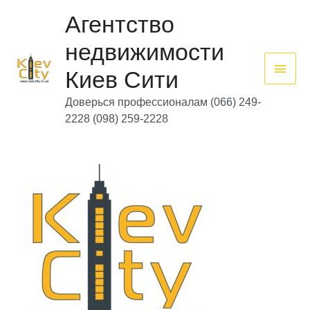
Перейти
Глав
к
Агентство
содержимому
мен
недвижимости
Киев Сити
Доверься профессионалам (066) 249-
2228 (098) 259-2228
Сда
ть
квар
тиру
чер