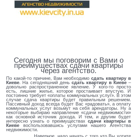
ез
аген
тств
о
Сдать квартиру через агентство
Сегодня мы поговорим с Вами о
преимуществах сдачи квартиры
через агентство.
По какой-то причине, Вам необходимо
сдать квартиру в
Киеве
. На сегодняшний день
сдать квартиру в Киеве
–
довольно распространенное явление. У кого-то просто
есть, лишние жилье, которое простаивает впустую. И
постоянно требует «оплаты коммунальных услуг». В этом
случае сдача квартиры будет правильным решением.
Пассивный доход всегда будет Вас «радовать», а оплату
коммунальных услуг возьмут на себя арендаторы. Ну а
некоторые выбираю направление «сдачи недвижимости»
как основной источник дохода. И тем, и другим будет
интересно узнать о преимуществах
сдачи квартиры в
Киеве
воспользовавшись услугами нашего Агентства
недвижимости.
Наверное, надо начать с того что Вы хотите