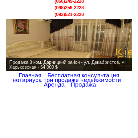
(066)249-2228
(098)259-2228
(093)521-2228
Продажа 3 ком. Дарницкий район - ул. Декабристов, м.
Харьковская - 64 000 $
Главная
Бесплатная консультация
нотариуса при продаже недвижимости
Аренда
Продажа
Тема: Дарственная
Сообщение:
Добрый день
Сдать квартиру через агентство
! Подскажите пожалуйста.
Такая ситуация:молодому человеку его бабушка оставила квартиру и съехала
с неё. Мы с молодым человеком не женаты. Мои родители хотят вкладывать
средства в ремонт
Сдать квартиру через агентство
.
Вопрос:если случиться так,что отношения между нами перестанут быть как
таковые,я имею право на какое то возмещение?
Вопрос №2:если сделаем дарственную на молодого человека,а потом