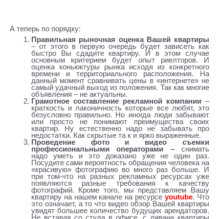
Сдать квартиру через агентство
А теперь по порядку:
Сдать квартиру через агентство
Правильная рыночная оценка Вашей квартиры
– от этого в первую очередь будет зависеть как
быстро Вы сдадите квартиру. И в этом случае
основным критерием будет опыт риелторов. И
оценка коньюктуры рынка исходя из конкретного
времени и территориального расположения. На
данный момент сравнивать цены в «интернете» не
самый удачный выход из положения. Так как многие
объявления – не актуальны.
Грамотное составление рекламной компании
–
краткость и лаконичность которые все любят, это
безусловно правильно. Но иногда люди забывают
или просто не понимают преимущества своих
квартир. Ну естественно надо не забывать про
недостатки. Как скрытые та к и ярко выраженные.
Проведение фото и видео съемки
профессиональными операторами –
снимать
надо уметь и это доказано уже не один раз.
Посудите сами вероятность обращения человека на
«красивую» фотографию во много раз больше. И
при том-что на разных рекламных ресурсах уже
появляются разные требования к качеству
фотографий. Кроме того, мы представляем Вашу
квартиру на нашем канале на ресурсе
youtube
. Что
это означает, а то что видео обзор Вашей квартиры
увидят большее количество будущих арендаторов.
Не вставая со стула в офисе, с дивана квартиры