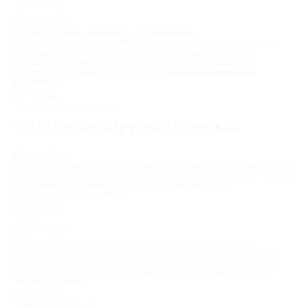
Тема:ФОП
Регион:Киев
Вопрос:
Сдать квартиру на Позняках
Мы с другом открыли ФОП на его имя. Нужен документ,
который будет утверждать, что вся прибыль будет
делиться пополам? Или как правильно сделать и
заверить? И какая будет цена?
Сдать квартиру на
Позняках
От: Игорь
Тема:купля квартиры
Сдать квартиру на Позняках
Регион:Киев
Вопрос:Здравствуйте,подскажите пожалуйста,какие могут
в дальнейшем возникн риски при покупке квартиры за нал
доллары со стороны покупателя,расчет будет
происходить до сделки
От: Ирина
Тема:
Регион:Киев
Вопрос:Цікавить чи я зможу подати документи на
спадщину, після смерті матері якщо я там не прописана.
Але там прописаний мій брат і більше близькх родичів у
мами немає. І чи поділять майно порівну нам з братом .
Заповіту немає.
От: Ольга
Тема :Спадщина