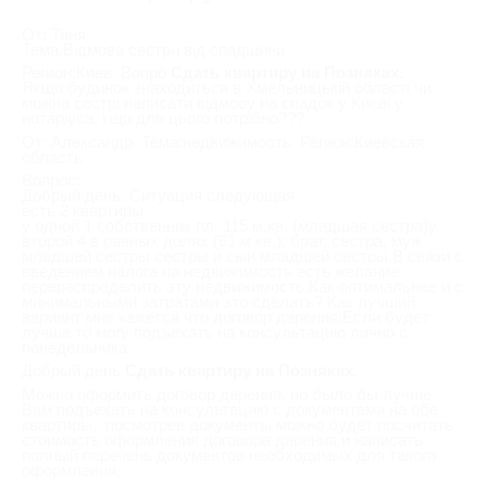
От: Таня
Тема:Відмова сестри від спадщини
Регион:Киев Вопро
Сдать квартиру на Позняках.
Якщо будинок знаходиться в Хмельницькій області чи
можна сестрі написати відмову на спадок у Києві у
нотаріуса, і що для цього потрібно???
От: Александр Тема:недвижимость Регион:Киевская
область
Вопрос:
Добрый день. Ситуация следующая.
есть 2 квартиры.
у одной 1 собственник пл. 115 м.кв. (младшая сестра)у
второй 4 в равных долях (61 м кв.): брат, сестра, муж
младшей сестры сестры и сын младшей сестры.В связи с
введением налога на недвижимость есть желание
перераспределить эту недвижимость.Как оптимальнее и с
минимальными затратами это сделать? Как лучший
вариант мне кажется что договор дарения.Если будет
лучше то могу подъехать на консультацию лично с
понедельника.
Добрый день
Сдать квартиру на Позняках
.
Можно оформить договор дарения, но было бы лучше
Вам подъехать на консультацию с документами на обе
квартиры, посмотрев документы можно будет посчитать
стоимость оформления договора дарения и написать
полный перечень документов необходимых для такого
оформления.