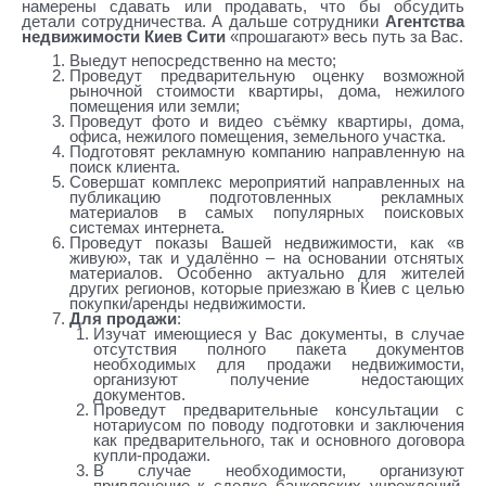
намерены сдавать или продавать, что бы обсудить
детали сотрудничества. А дальше сотрудники
Агентства
недвижимости Киев Сити
«прошагают» весь путь за Вас.
Выедут непосредственно на место;
Проведут предварительную оценку возможной
рыночной стоимости квартиры, дома, нежилого
помещения или земли;
Проведут фото и видео съёмку квартиры, дома,
офиса, нежилого помещения, земельного участка.
Подготовят рекламную компанию направленную на
поиск клиента.
Совершат комплекс мероприятий направленных на
публикацию подготовленных рекламных
материалов в самых популярных поисковых
системах интернета.
Проведут показы Вашей недвижимости, как «в
живую», так и удалённо – на основании отснятых
материалов. Особенно актуально для жителей
других регионов, которые приезжаю в Киев с целью
покупки/аренды недвижимости.
Для продажи
:
Изучат имеющиеся у Вас документы, в случае
отсутствия полного пакета документов
необходимых для продажи недвижимости,
организуют получение недостающих
документов.
Проведут предварительные консультации с
нотариусом по поводу подготовки и заключения
как предварительного, так и основного договора
купли-продажи.
В случае необходимости, организуют
привлечение к сделке банковских учреждений,