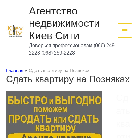
Перейти
Глав
к
Агентство
содержимому
мен
недвижимости
Киев Сити
Доверься профессионалам (066) 249-
2228 (098) 259-2228
Главная
Сдать квартиру на Позняках
Сдать квартиру на Позняках
Сд
ать
ква
рти