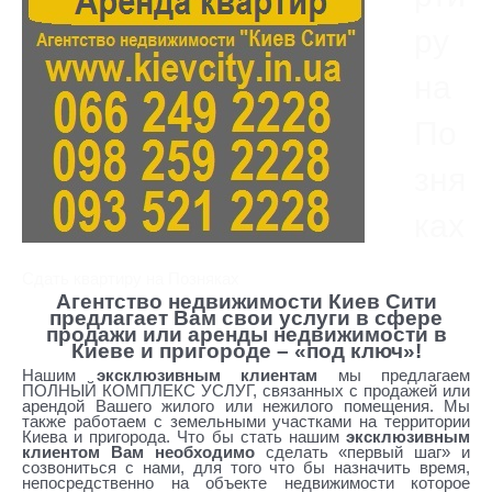
ру
на
По
зня
ках
Сдать квартиру на Позняках
Агентство недвижимости Киев Сити
предлагает Вам свои услуги в сфере
продажи или аренды недвижимости в
Киеве и пригороде – «под ключ»!
Нашим
эксклюзивным клиентам
мы предлагаем
ПОЛНЫЙ КОМПЛЕКС УСЛУГ, связанных с продажей или
арендой Вашего жилого или нежилого помещения. Мы
также работаем с земельными участками на территории
Киева и пригорода. Что бы стать нашим
эксклюзивным
клиентом Вам необходимо
сделать «первый шаг» и
созвониться с нами, для того что бы назначить время,
непосредственно на объекте недвижимости которое