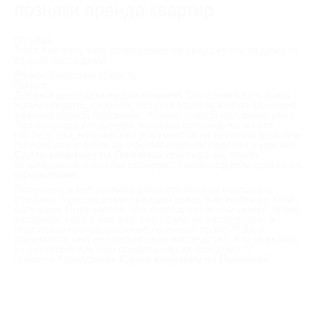
позняки аренда квартир
От: Яна
Тема:Как получить разрешение на продажу части дома от
второй части дома
Регион:Киевская область
Вопрос:
Добрый день! Дом на два хозяина. Мы свою часть дома
хотим продать, сказали, что для этого нужно разрешение
хозяина второй половины. Хозяин второй половины умер.
Там есть два его дочери, которые претендуют на его
наследство, но у них нет документов на руках на дом, они
потерялись и денег на оформления наследства у них нет.
Сдать квартиру на Позняках
они туда заселили
квартирантов и яко бы собирают таким образом деньги на
оформление.
Получается нет хозяина дома что бы нам подписать
бумажку о разрешении продажи дома. Как выйти из этой
ситуации. Получается, что квартирантов они имеют право
заселить, хотя у них еще нет права на наследство, а
подписать нам разрешение не имеют право?? Да и
оформлять они не спешат свое наследство. Какой выход
из ситуации, как нам продать наших пол дома??
Заранее благодарна
Сдать квартиру на Позняках
!