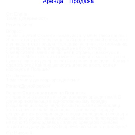
Аренда
Продажа
От: Елена
Тема: Доверенность
Регион: Киев
Вопрос:
Здравствуйте! Скажите пожалуйста, у меня такой вопрос:
Я по статусу ребёнок лишенный родительской опеки, мне
в университете пришла последняя выплата по окончанию
университета, выплата пришла на бухгалтерию
университета, меня сейчас нет в стране, я нахожусь в
Польше. Мне сказали что может получить моя сестра но
нужно написать доверенность на получение денег. Как мне
сделать это? Как мне написать доверенность если я
нахожусь в Польше?
От: Людмила
Тема:зміни у договорі оренди землі
Регион:Другой регион
Вопрос:
Сдать квартиру на Позняках
як правильно внести зміни до договору оренди землі. В
договорі вказано,що в односторонньому порядку
розірвання договору не допускається,але орендодавці
хотять внести зміни,що в односторонньому порядку
допускається розірвання договору,попередивши орендаря
за пів року до розірвання,якщо завчасного попередження
не було,то орендодавець сплачує орендарю понесені
затрати на дану ділянку.Як правильно записати цей пунк?
От: Николай