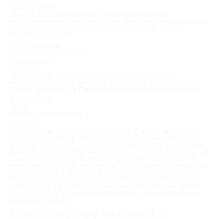
Вопрос:
Здравствуйте
Интересует доверенность на выезд за границу
малолетнего ребенка с матерью. Отец моряк, находится в
рейсе, на судне. Как осуществить – электронным
способом можно?
От: Олександр
Тема: Виконавчий напис
Регион:Киев
Вопрос:
Добрий день, підскажіть скільки буде коштувати
виконавчи напис по договору оренди державного мана.
Сдать квартиру на Позняках
заборгованість 6 тис. грн.
От: анатолій
Тема:
Регион:Другой регион
Вопрос:
Доброго дня! Цікавить таке питання. Скільки житлових
будинків та квартир можна придбати і приватизувати 1
людині? Наприклад. В мене на даний момент є житловий
будинок, приватизований на моє імя. Чи можу я купити ще
1 житловий будинок із земельною ділянкою (дім старий, і
на земеььній ділянці планується будівництво нового дому)
та ,наприклад, 3 однокімнатні квартири, в межах однієї
області. Чи можна дану нерухомість оформити тільки на
себе? І якщо це все буде придбано до шлюбу, за власні
кошти, чи буде дане майно ділитися ( і власне як цьому
запобіти)? Дякую!
Снять квартиру на позняках