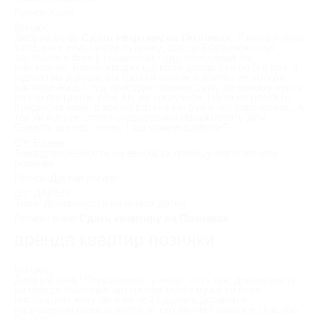
Регион:Киев
Вопрос:
Добрий вечір
Сдать квартиру на Позняках
. У мене помер
тато, він є власником будинку, але цей будинок є під
заставою в банку і рішенням суду переданий до
виконавчої. Брали кредит ще коли долар був по 5-8 грн. З
підняттям долара мої батьки влізли в долги і не змогли
виплати його. І суд присудив велику суму по новому курсу
разом проценти, пені. Ну ви зрозуміли. Ніхто не платить.
Кредит на мамі, а житло батька він був в неї поручитель. А
так як його не стало спадкування оформляють діти.
Скажіть що нас чекає. І що можна зробити?
От: Елена
Тема:доверенность на выезд за границу малолетнего
ребенка
Регион:Другой регион
От: ДАРЬЯ
Тема: Довереность на вывоз детей
Регион: Киев
Сдать квартиру на Позняках
аренда квартир позняки
Вопрос:
Добрый день! Подскажите, у меня есть ген. довереность
на предоставления интересов моего мужа во всех
инстанциях.могу ли я по ней сделать договор о
разрешении вывоза детей от его имени? заранее спасибо.