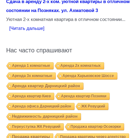
Сдача в аренду 2-х ком. уютной квартиры в отличном
состоянии на Позняках. ул. Ахматовой 3
Уютная 2-х комнатная квартира в отличном состоянии...
[Читать дальше]
Нас часто спрашивают
Аренда 1 комнатные
Аренда 2х комнатных
Аренда 3х комнатные
Аренда Харьковское Шоссе
Аренда квартир Дарницкий район
Аренда квартир Киев
Аренда квартир Позняки
Аренда офиса Дарницкий район
ЖК Ревуцкий
Недвижимость дарницкий район
Переуступка ЖК Ревуцкий
Продажа квартир Осокорки
Продажа квартиры
Продажа квартиры через агентство