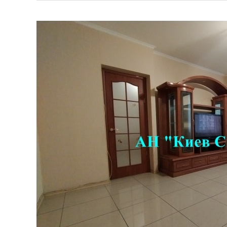
Снять
квартиру
Харьковское
шоссе