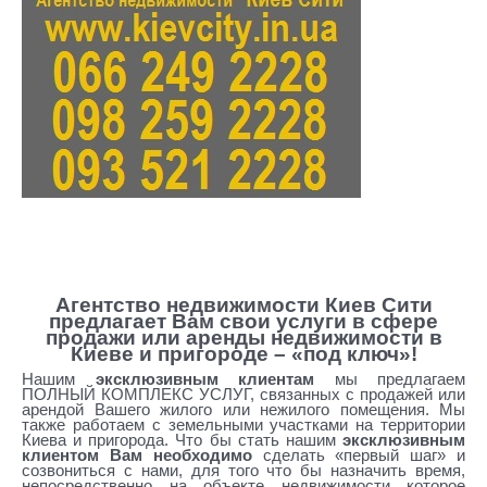
ви
жи
мо
сти
Ел
изаветы Чавдар
риэлторское агентство недвижимости елизаветы чавдар
Агентство недвижимости Киев Сити
предлагает Вам свои услуги в сфере
продажи или аренды недвижимости в
Киеве и пригороде – «под ключ»!
Нашим
эксклюзивным клиентам
мы предлагаем
ПОЛНЫЙ КОМПЛЕКС УСЛУГ, связанных с продажей или
арендой Вашего жилого или нежилого помещения. Мы
также работаем с земельными участками на территории
Киева и пригорода. Что бы стать нашим
эксклюзивным
клиентом Вам необходимо
сделать «первый шаг» и
созвониться с нами, для того что бы назначить время,
непосредственно на объекте недвижимости которое