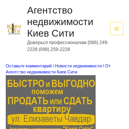
Перейти
Глав
к
Агентство
содержимому
мен
недвижимости
Киев Сити
Доверься профессионалам (066) 249-
2228 (098) 259-2228
Оставьте комментарий
/
Новости недвижимости
/ От
Агентство недвижимости Киев Сити
Аге
нтс
тво
нед