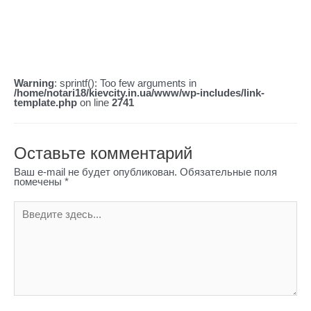
докладної консультації. агентство недвижимости
елизаветы чавдар Ви можете записатися на консультацію.
Тема: Купівлі-продаж нерухомості .
Повідомлення:
Warning
: sprintf(): Too few arguments in
/home/notari18/kievcity.in.ua/www/wp-includes/link-
template.php
on line
2741
Оставьте комментарий
Ваш e-mail не будет опубликован.
Обязательные поля
помечены
*
Введите
здесь...