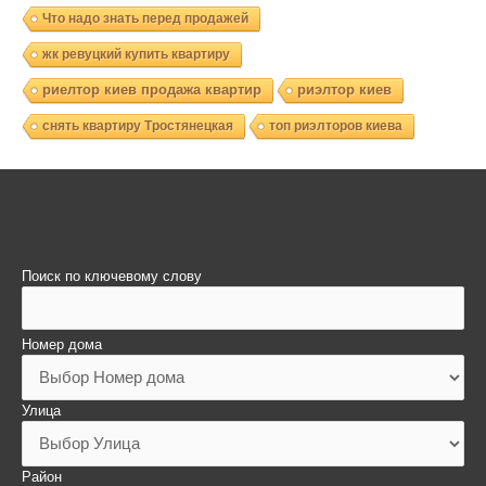
Что надо знать перед продажей
жк ревуцкий купить квартиру
риелтор киев продажа квартир
риэлтор киев
снять квартиру Тростянецкая
топ риэлторов киева
Поиск по ключевому слову
Номер дома
Улица
Район