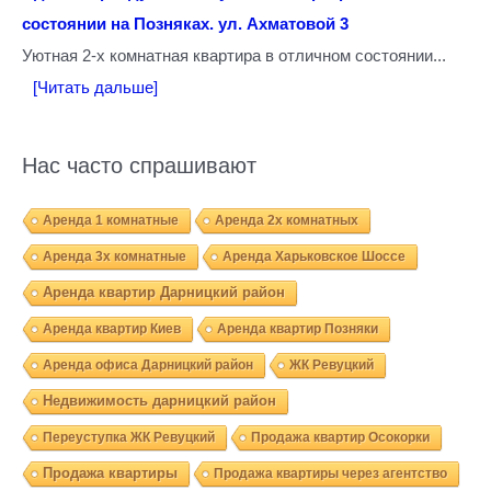
состоянии на Позняках. ул. Ахматовой 3
Уютная 2-х комнатная квартира в отличном состоянии...
[Читать дальше]
Нас часто спрашивают
Аренда 1 комнатные
Аренда 2х комнатных
Аренда 3х комнатные
Аренда Харьковское Шоссе
Аренда квартир Дарницкий район
Аренда квартир Киев
Аренда квартир Позняки
Аренда офиса Дарницкий район
ЖК Ревуцкий
Недвижимость дарницкий район
Переуступка ЖК Ревуцкий
Продажа квартир Осокорки
Продажа квартиры
Продажа квартиры через агентство