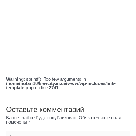
Повідомлення:
Добридень! Ситуацій: Я з чоловікій Розлуч. Неповнолітня донька
14 років, прожіває з чоловіком, но прописана в моєму будинку.
З чоловікій НЕ спілкуєлся Заповіт. Я хочу сделать обмін свого
будинку на квартиру. Відповідно доньку пропісаті з будинку в нову
квартиру. Як це можна сделать без Згоди Чоловіка?
Тема: питання Заповіт
Повідомлення:
Добрий день. Підкажіть, будь ласка, ви робите нотаріальний
переклад (віддалено, я перебуваю не в Росії) російського
паспорта з однією сторінкою – де вказано місце прописки на
англійську мову з російської? Заповіт скільки це буде коштувати?
Warning
: sprintf(): Too few arguments in
/home/notari18/kievcity.in.ua/www/wp-includes/link-
template.php
on line
2741
Оставьте комментарий
Ваш e-mail не будет опубликован.
Обязательные поля
помечены
*
Введите