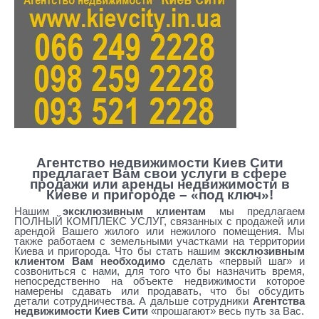
ости
Леси
Укра
инки
риэлторское агентство недвижимости леси украинки
Агентство недвижимости Киев Сити
предлагает Вам свои услуги в сфере
продажи или аренды недвижимости в
Киеве и пригороде – «под ключ»!
Нашим
эксклюзивным клиентам
мы предлагаем
ПОЛНЫЙ КОМПЛЕКС УСЛУГ, связанных с продажей или
арендой Вашего жилого или нежилого помещения. Мы
также работаем с земельными участками на территории
Киева и пригорода. Что бы стать нашим
эксклюзивным
клиентом Вам необходимо
сделать «первый шаг» и
созвониться с нами, для того что бы назначить время,
непосредственно на объекте недвижимости которое
намерены сдавать или продавать, что бы обсудить
детали сотрудничества. А дальше сотрудники
Агентства
недвижимости Киев Сити
«прошагают» весь путь за Вас.