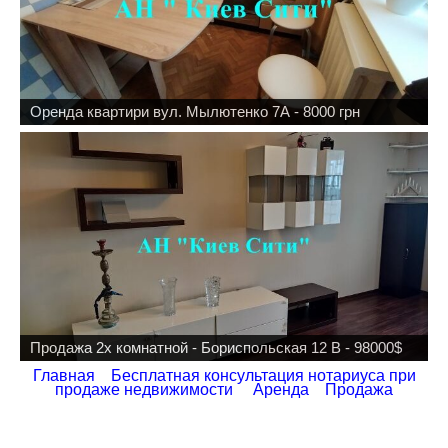
Оренда квартири вул. Мылютенко 7А - 8000 грн
Продажа 2х комнатной - Бориспольская 12 В - 98000$
Главная
Бесплатная консультация нотариуса при
продаже недвижимости
Аренда
Продажа
Тільки зараз вирішили оформити Агентство недвижимости леси
украинки через два роки. Тепер дочка і мати живуть в різних