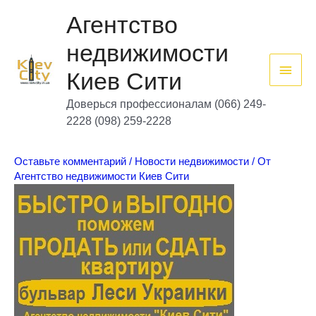
Перейти
Глав
к
Агентство
содержимому
мен
недвижимости
Киев Сити
Доверься профессионалам (066) 249-
2228 (098) 259-2228
Оставьте комментарий
/
Новости недвижимости
/ От
Агентство недвижимости Киев Сити
Агент
ство
недв
ижим