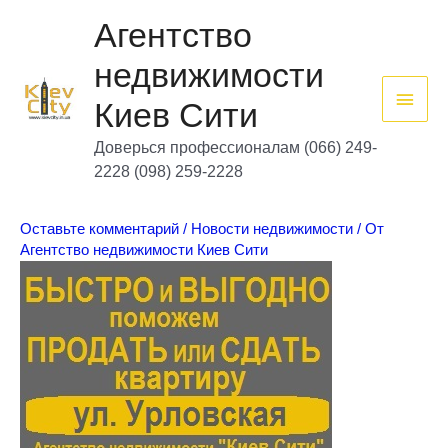
Перейти
Глав
к
Агентство
содержимому
мен
недвижимости
Киев Сити
Доверься профессионалам (066) 249-
2228 (098) 259-2228
Оставьте комментарий
/
Новости недвижимости
/ От
Агентство недвижимости Киев Сити
Агент
ство
недв
ижим