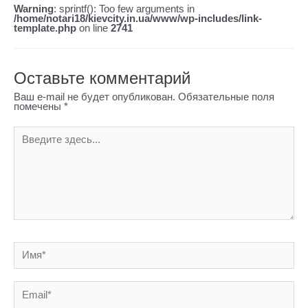
Warning
: sprintf(): Too few arguments in
/home/notari18/kievcity.in.ua/www/wp-includes/link-
template.php
on line
2741
Оставьте комментарий
Ваш e-mail не будет опубликован.
Обязательные поля
помечены
*
Введите
здесь...
Имя*
Email*