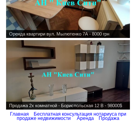
Оренда квартири вул. Мылютенко 7А - 8000 грн
Продажа 2х комнатной - Бориспольская 12 В - 98000$
Главная
Бесплатная консультация нотариуса при
продаже недвижимости
Аренда
Продажа
Здрастуй. У мене таке питання. Потрібно дозвіл сестрі
меншою від батька, на виїзд за кордон. Батько зараз
за кордоном. Чи можливо зробити дозвіл в