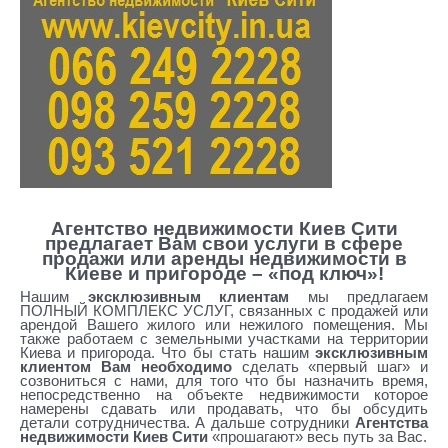
ости
Урло
вская
риел
тор
агент
ство недвижимости урловская
Агентство недвижимости Киев Сити
предлагает Вам свои услуги в сфере
продажи или аренды недвижимости в
Киеве и пригороде – «под ключ»!
Нашим
эксклюзивным клиентам
мы предлагаем
ПОЛНЫЙ КОМПЛЕКС УСЛУГ, связанных с продажей или
арендой Вашего жилого или нежилого помещения. Мы
также работаем с земельными участками на территории
Киева и пригорода. Что бы стать нашим
эксклюзивным
клиентом Вам необходимо
сделать «первый шаг» и
созвониться с нами, для того что бы назначить время,
непосредственно на объекте недвижимости которое
намерены сдавать или продавать, что бы обсудить
детали сотрудничества. А дальше сотрудники
Агентства
недвижимости Киев Сити
«прошагают» весь путь за Вас.