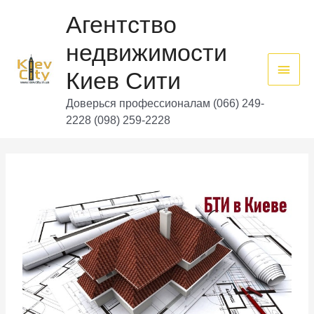
Перейти
Глав
к
Агентство
содержимому
мен
недвижимости
Киев Сити
Доверься профессионалам (066) 249-
2228 (098) 259-2228