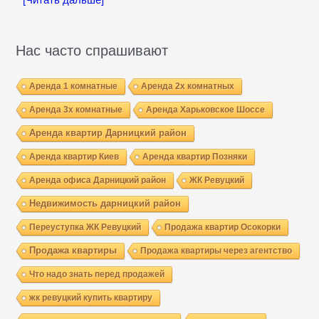
[Читать дальше]
Нас часто спрашивают
Аренда 1 комнатные
Аренда 2х комнатных
Аренда 3х комнатные
Аренда Харьковское Шоссе
Аренда квартир Дарницкий район
Аренда квартир Киев
Аренда квартир Позняки
Аренда офиса Дарницкий район
ЖК Ревуцкий
Недвижимость дарницкий район
Переуступка ЖК Ревуцкий
Продажа квартир Осокорки
Продажа квартиры
Продажа квартиры через агентство
Что надо знать перед продажей
жк ревуцкий купить квартиру