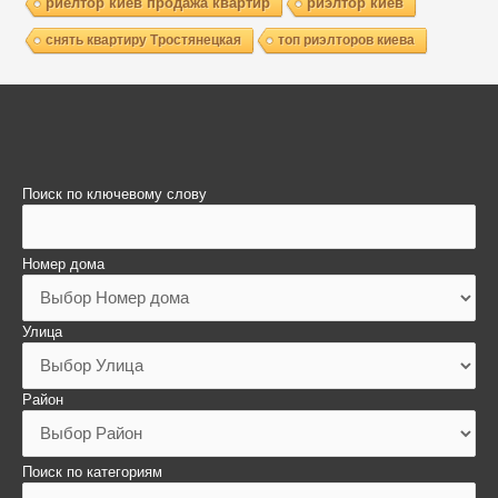
риелтор киев продажа квартир
риэлтор киев
снять квартиру Тростянецкая
топ риэлторов киева
Поиск по ключевому слову
Номер дома
Улица
Район
Поиск по категориям